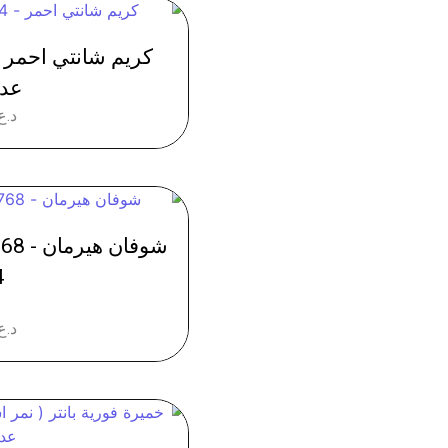
عدد 
د.ع
4
د.ع