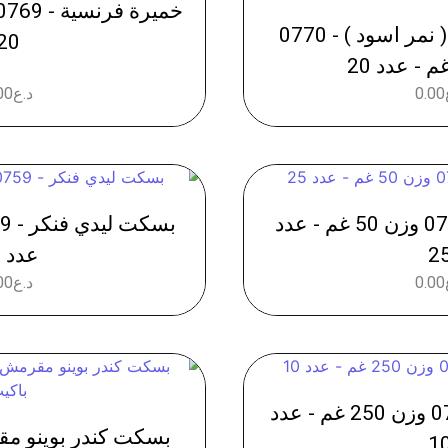
خميرة فورية بانتر ( نمر اسود ) - 0770
20
0.00
د.ع
00
تويكس نستلة - 0777 وزن 50 غم - عدد
2
عدد 12
0.00
د.ع
00
بسكت لوتس - 0758 وزن 250 غم - عدد
1