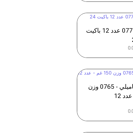
كيت كات 2 اصابع - 0778 عدد 12 باكيت
0.
كريم شانتي سادة فاميلي - 0765 وزن
0.