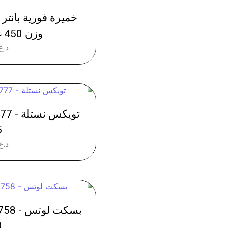
وزن 450 غم - عدد 20
د.ع
5
د.ع
0