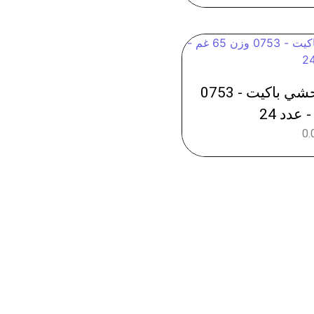
بسكت اصابع ويفر محشي باكيت - 0753
0.