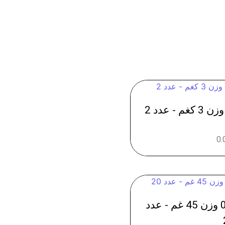
0.
نستلو سنيكرز - 0775 وزن 45 غم - عدد