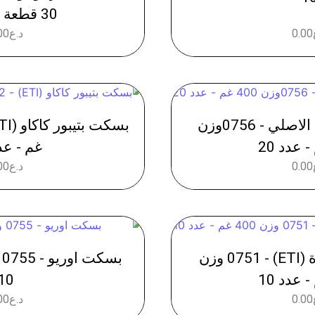
30 قطعة 4 باكيت
0.00
د.ع
00
بسكت دايجستيف الاصلي - 0756وزن
غم - عدد 
0.00
د.ع
00
بسكت بتيبور سادة (ETI) - 0751 وزن
10
0.00
د.ع
00