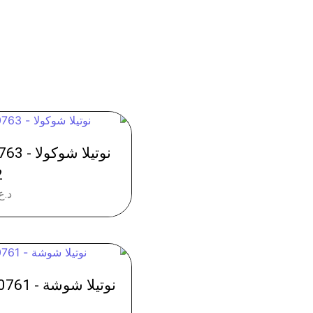
2
د.ع
نوتيلا شوشة - 0761 وزن 630 غم - عدد 6