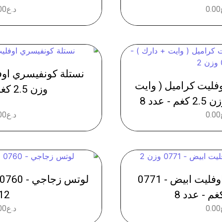
0.00
د.ع
00
فليت كراميل ( وايت
وزن 2.5 كغم - عدد 8
0.00
د.ع
00
نستلة كونفيسري اوفليت ابيض - 0771
12
0.00
د.ع
00