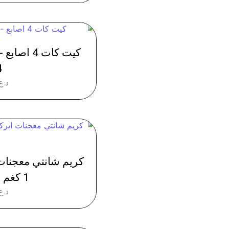
4
د.ع
1 كغم - عدد 10
د.ع