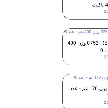
0.
بسكت بتيبور كاكاو (ETI) - 0752 وزن 400
10
0.
بسكت اوريو - 0755 وزن 170 غم - عدد
0.