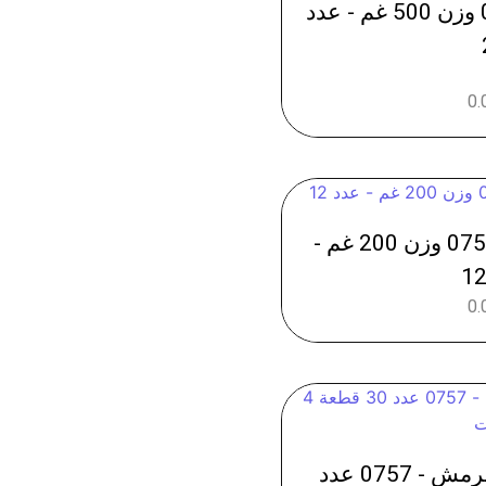
خميرة فرنسية - 0769 وزن 500 غم - عدد
0.
بسكت ليدي فنكر - 0759 وزن 200 غم -
0.
بسكت كندر بوينو مقرمش - 0757 عدد