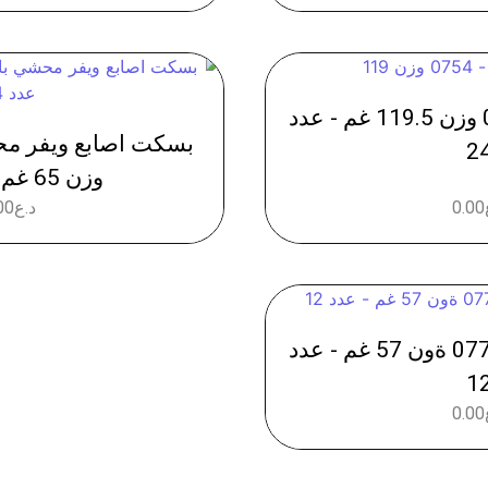
بسكت اوريو - 0754 وزن 119.5 غم - عدد
2
وزن 65 غم - عدد 24
0.00
د.ع
00
باونتي جوز الهند - 0776 ةون 57 غم - عدد
1
0.00