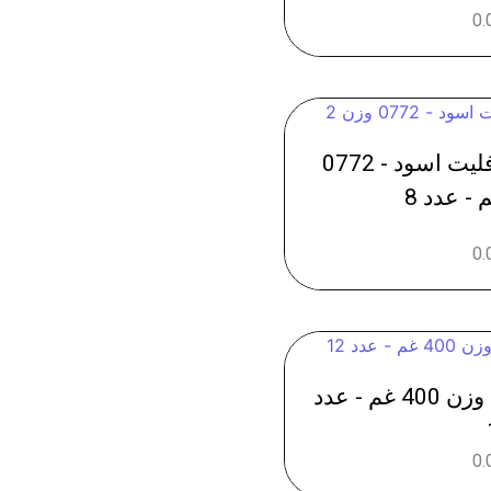
0.
نستلة كونفيسري اوفليت اسود - 0772
0.
لوتس زجاجي - 0760 وزن 400 غم - عدد
0.