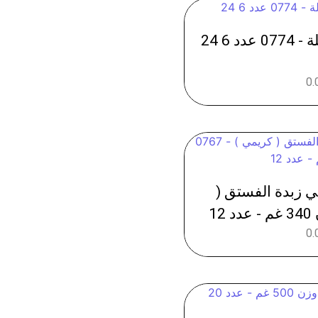
 6 24
0.
ي زبدة الفستق (
0.