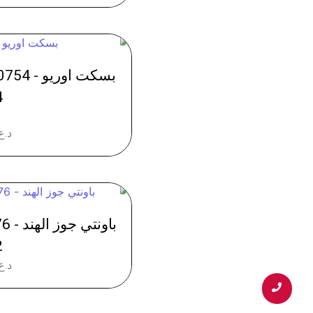
4
د.ع
2
د.ع