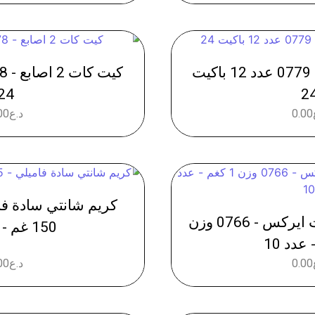
كيت كات 4 اصابع - 0779 عدد 12 باكيت
24
2
0.00
د.ع
00
كريم شانتي معجنات ايركس - 0766 وزن
150 غم - عدد 12
0.00
د.ع
00