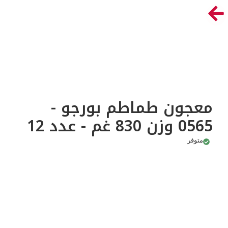
معجون طماطم بورجو -
0565 وزن 830 غم - عدد 12
متوفر