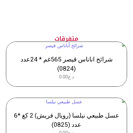
متفرقات
شرائح اناناس قيصر 565غم * 24عدد
(0824)
د.ع
0.00
عسل طبيعي نيلسا (رويال فريش) 2 كغ *6
عدد (0825)
د.ع
0.00